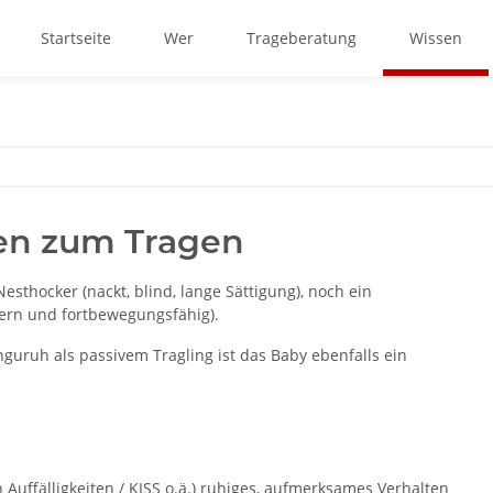
Startseite
Wer
Trageberatung
Wissen
en zum Tragen
esthocker (nackt, blind, lange Sättigung), noch ein
tern und fortbewegungsfähig).
guruh als passivem Tragling ist das Baby ebenfalls ein
uffälligkeiten / KISS o.ä.) ruhiges, aufmerksames Verhalten